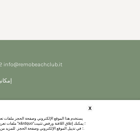
62
info@remobeachclub.it
إمكان
X
يستخدم هذا الموقع الإلكتروني وصفحة الحجز ملفات تعري
ملفات تعريف ا
.
ملفات تعريف الارتباط بخلاف ملفات تعريف الارتباط التقنية. لإعادة فتح اللافتة وتغيير تفضيلاتك، انقر على “ملفات تعريف الارتباط&rdquo؛ في تذييل الموقع الإلكتروني