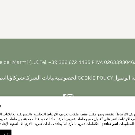
e dei Marmi (LU) Tel.
+39 366 672 4465
P.IVA 026339304
ية الوصول
COOKIE POLICY
الخصوصية
بيانات الشركة
شركاؤنا
اتصل
ي
ف الارتباط التقنية، وبموافقتك فقط، ملفات تعريف الارتباط التحليلية والتسويقية للإعلانات
لارتباط، انقر على "قبول جميع ملفات تعريف الارتباط"؛ لتحديد فئات معينة من ملفات تعريف الارتباط، انقر على "تحديد 
 وصفحة الحجز. للمزيد من المعلومات
انقر هنا
اكتشف فندق