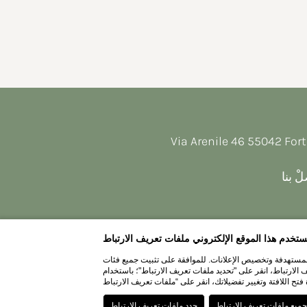
Via Arenile 46 55042 Fort
ْ بنا
ستخدم هذا الموقع الإلكتروني ملفات تعريف الارتباط
 المستهدفة وتخصيص الإعلانات. للموافقة على تثبيت جميع فئات
ملفات تعريف الارتباط"؛ باستخدام "x&rdquo"؛ يمكنك إغلاق اللافتة ورفض تثبيت
نا
WEBSITE BY BLASTNESS