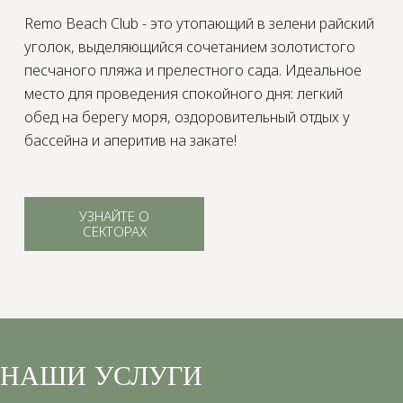
BEACH CLUB
Remo Beach Club - это утопающий в зелени райский
EVENTS
уголок, выделяющийся сочетанием золотистого
песчаного пляжа и прелестного сада. Идеальное
Частные мероприятия
место для проведения спокойного дня: легкий
обед на берегу моря, оздоровительный отдых у
бассейна и аперитив на закате!
УЗНАЙТЕ О
СЕКТОРАХ
НАШИ УСЛУГИ