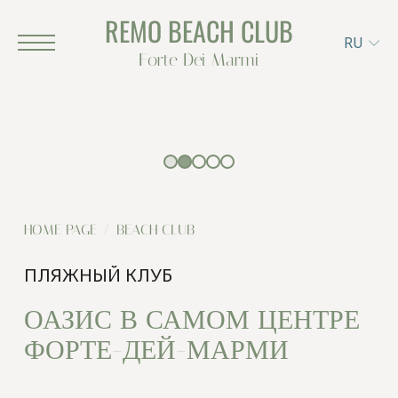
REMO BEACH CLUB
RU
Forte Dei Marmi
REMO BEACH CLUB
HOME PAGE
БРОНИРОВАНИЕ
BEACH CLUB
DINE & DRINK
ПЛЯЖНЫЙ КЛУБ
Меню
ОАЗИС В САМОМ ЦЕНТРЕ
Бар на пляже
ФОРТЕ-ДЕЙ-МАРМИ
Пляжный ресторан