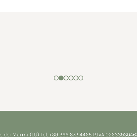
e dei Marmi (LU) Tel.
+39 366 672 4465
P.IVA 026339304