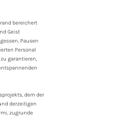
trand bereichert
nd Geist
tagessen, Pausen
ierten Personal
Art der Veranstaltung
 zu garantieren,
m entspannenden
sprojekts, dem der
nd derzeitigen
eht
rmi, zugrunde