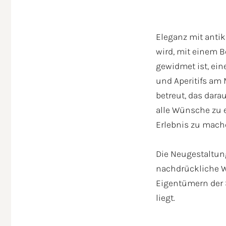
Eleganz mit antik
wird, mit einem 
gewidmet ist, ein
und Aperitifs am 
Dat
betreut, das dara
alle Wünsche zu 
Erlebnis zu mach
Die Neugestaltung
nachdrückliche W
Ich S
Eigentümern der 
liegt.
Infor