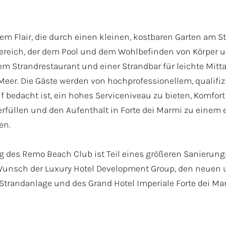
em Flair, die durch einen kleinen, kostbaren Garten am S
Bereich, der dem Pool und dem Wohlbefinden von Körper u
em Strandrestaurant und einer Strandbar für leichte Mit
Meer. Die Gäste werden von hochprofessionellem, qualifiz
um der Veranstaltung
uf bedacht ist, ein hohes Serviceniveau zu bieten, Komfort
erfüllen und den Aufenthalt in Forte dei Marmi zu eine
en.
 des Remo Beach Club ist Teil eines größeren Sanierung
unsch der Luxury Hotel Development Group, den neuen u
timme Der Behandlung Meiner Persönlichen Daten So Wie Es Im Rundschreiben St
Strandanlage und des Grand Hotel Imperiale Forte dei Ma
mationen zu den persönlichen Daten finden Sie unter
Privacy