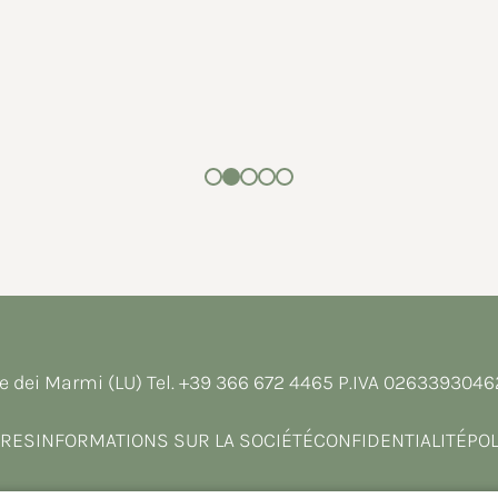
e dei Marmi (LU) Tel.
+39 366 672 4465
P.IVA 026339304
IRES
INFORMATIONS SUR LA SOCIÉTÉ
CONFIDENTIALITÉ
POL