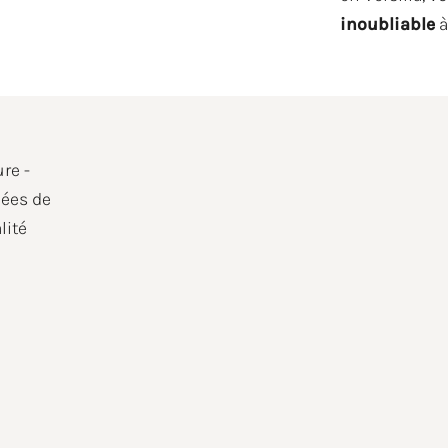
inoubliable
à
e de l'événement
re -
nées de
lité
orise Le Traitement Des Données Personnelles Conformément À La Note D'informati
plus d'informations sur le traitement des données, consultez notre
Privacy