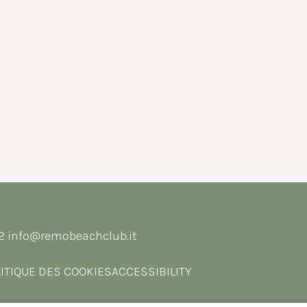
62
info@remobeachclub.it
ITIQUE DES COOKIES
ACCESSIBILITY