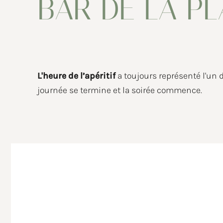
BAR DE LA P
CLUB DE LA PLAGE
EVÉNEMENTS
Évènements privés
NEWS
L'heure de l’apéritif
a toujours représenté l'un 
journée se termine et la soirée commence.